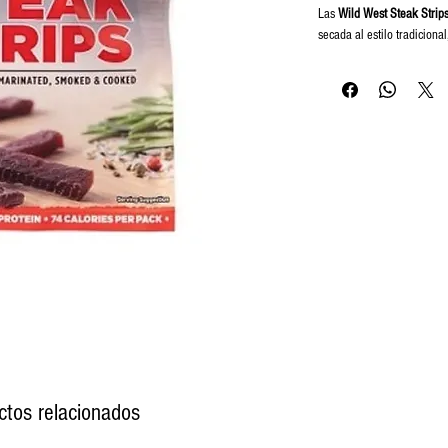
Las
Wild West Steak Strips
secada al estilo tradicion
a las fogatas del viejo oest
🥩 Sabor clásico, inte
💪 Alta en
proteína
, i
✅ Textura tierna y fác
📦 Presentación comp
mochila
🌿 Sin necesidad de re
Un snack perfecto para qui
la carne en su forma más pu
ctos relacionados