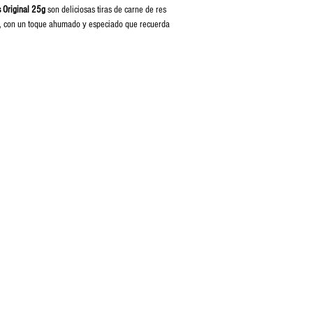
 Original 25g
son deliciosas tiras de carne de res
al, con un toque ahumado y especiado que recuerda
e.
nso y natural
deal como snack saciante
il de masticar
acta de
25g
, perfecta para llevar en el bolso o la
frigeración
enes valoran los sabores auténticos y la calidad de
ra. ¡Disfruta el espíritu del oeste en cada bocado!