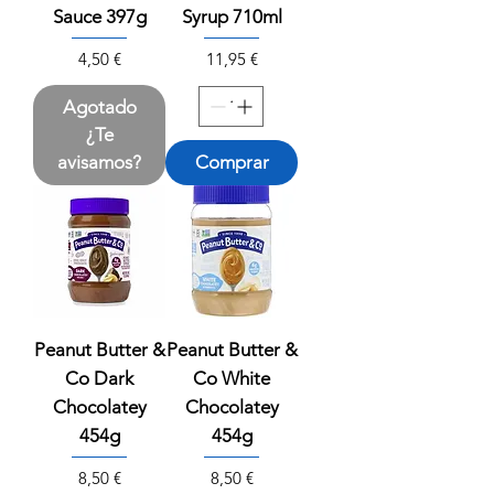
Sauce 397g
Syrup 710ml
Precio
Precio
4,50 €
11,95 €
Agotado
¿Te
avisamos?
Comprar
Peanut Butter &
Peanut Butter &
Co Dark
Co White
Chocolatey
Chocolatey
454g
454g
Precio
Precio
8,50 €
8,50 €