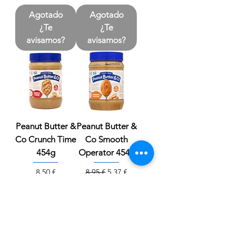
Agotado
Agotado
¿Te
¿Te
avisamos?
avisamos?
Peanut Butter &
Peanut Butter &
Co Crunch Time
Co Smooth
454g
Operator 454g
Precio
Precio
Precio de oferta
8,50 €
8,95 €
5,37 €
Agotado
¿Te
avisamos?
Comprar