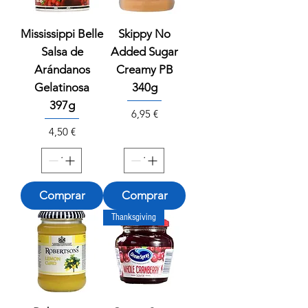
Mississippi Belle
Skippy No
Salsa de
Added Sugar
Arándanos
Creamy PB
Gelatinosa
340g
397g
Precio
6,95 €
Precio
4,50 €
Comprar
Comprar
Thanksgiving