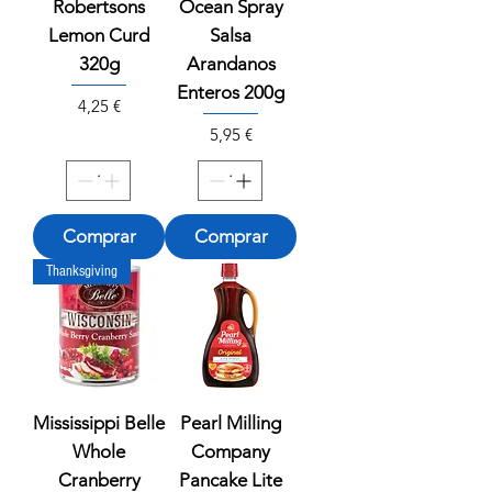
Robertsons
Ocean Spray
Lemon Curd
Salsa
320g
Arandanos
Enteros 200g
Precio
4,25 €
Precio
5,95 €
Comprar
Comprar
Thanksgiving
Mississippi Belle
Pearl Milling
Whole
Company
Cranberry
Pancake Lite