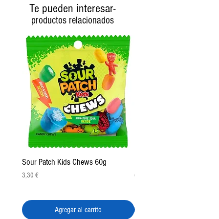
Te pueden interesar-
productos relacionados
Sour Patch Kids Chews 60g
Pulparindo Gummy Rings 2
Precio
Precio
3,30 €
6,50 €
Agregar al carrito