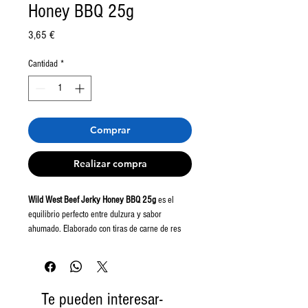
Honey BBQ 25g
Precio
3,65 €
Cantidad
*
Comprar
Realizar compra
Wild West Beef Jerky Honey BBQ 25g
es el
equilibrio perfecto entre dulzura y sabor
ahumado. Elaborado con tiras de carne de res
marinadas en una mezcla de miel dorada y
especias BBQ, este snack te ofrece una
experiencia deliciosa, jugosa y satisfactoria.
Te pueden interesar-
Inspirado en la auténtica tradición del jerky