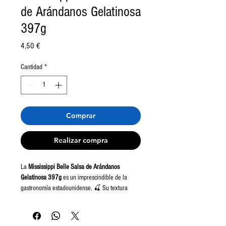
de Arándanos Gelatinosa
397g
Precio
4,50 €
Cantidad
*
Comprar
Realizar compra
La
Mississippi Belle Salsa de Arándanos
Gelatinosa 397g
es un imprescindible de la
gastronomía estadounidense. 🍒 Su textura
firme y suave a la vez, junto a su sabor
equilibrado entre dulce y ácido, la hace perfecta
para acompañar carnes como pavo, pollo o