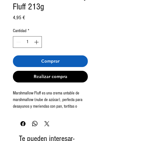
Fluff 213g
Precio
4,95 €
Cantidad
*
Comprar
Realizar compra
Marshmallow Fluff es una crema untable de
marshmallow (nube de azúcar), perfecta para
desayunos y meriendas con pan, tortitas o
galletas. Tiene una textura tremendamente
suave. La versión Strawberry tiene sabor a
fresa. Marshmallow Strawberry Fluff en La
Tienda Americana.
Te pueden interesar-