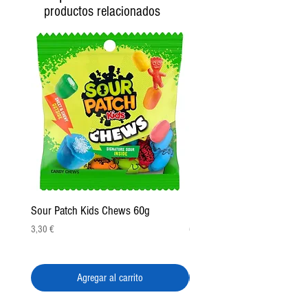
productos relacionados
Sour Patch Kids Chews 60g
Pulparindo Gummy Rings 2
Precio
Precio
3,30 €
6,50 €
Agregar al carrito