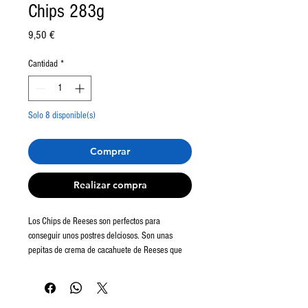
Chips 283g
Precio
9,50 €
Cantidad
*
Solo 8 disponible(s)
Comprar
Realizar compra
Los Chips de Reeses son perfectos para
conseguir unos postres delciosos. Son unas
pepitas de crema de cacahuete de Reeses que
las puedes usar para tus cookies, pasteles,
cupcakes o cualquier receta de repostería.