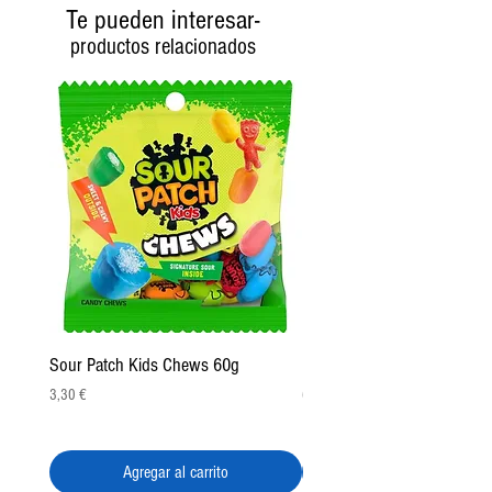
Producto sin gluten.
Te pueden interesar-
FDM: 31-03-25
productos relacionados
Sour Patch Kids Chews 60g
Pulparindo Gummy Rings 2
Precio
Precio
3,30 €
6,50 €
Agregar al carrito