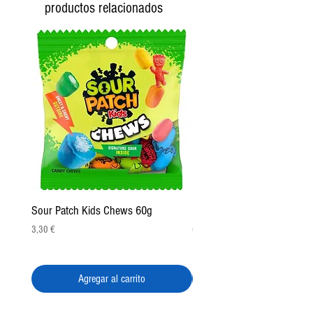
productos relacionados
Sour Patch Kids Chews 60g
Pulparindo Gummy Rings 2
Precio
Precio
3,30 €
6,50 €
Agregar al carrito