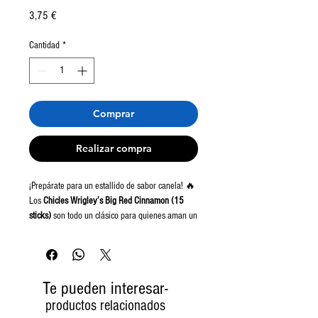
Precio
3,75 €
Cantidad
*
Comprar
Realizar compra
¡Prepárate para un estallido de sabor canela! 🔥
Los
Chicles Wrigley’s Big Red Cinnamon (15
sticks)
son todo un clásico para quienes aman un
toque picante en su día. Cada goma de mascar
libera un sabor ardiente y especiado que
refresca con personalidad 💥.
Te pueden interesar-
Con su inconfundible sabor a canela, estos
productos relacionados
chicles no solo refrescan el aliento 😮‍💨, sino que