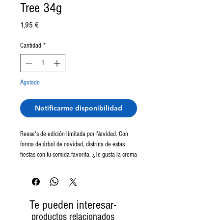
Tree 34g
Precio
1,95 €
Cantidad
*
Agotado
Notificarme disponibilidad
Reese's de edición limitada por Navidad. Con
forma de árbol de navidad, disfruta de estas
fiestas con tu comida favorita. ¿Te gusta la crema
de cacahuete de los Reese's? Pues estás de
enhorabuena, porque su proporción en este
arbolito es muuuuucho mayor. ¡Corre, que solo
estarán disponibles por tiempo limitado!
Te pueden interesar-
productos relacionados