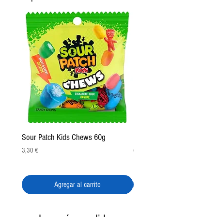
Sour Patch Kids Chews 60g
Pulparindo Gummy Rings 2
Precio
Precio
3,30 €
6,50 €
Agregar al carrito