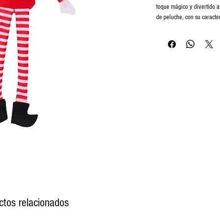
toque mágico y divertido a
de peluche, con su caracter
diseñado para ser tanto u
para los pequeños. Inspirad
Estante), este peluche ser
Características:
Diseño Navideño:
Gorro
encantador que captura
Material Suave:
Hecho 
para niños.
Tamaño Perfecto:
Ideal
usar como compañero 
Versatilidad:
Perfecto 
amigos y familia.
Tradición Divertida:
Úsa
haz que cada mañana s
Por Qué Elegirlo:
ctos relacionados
El
Peluche Elfo Travieso d
que también fomenta la ima