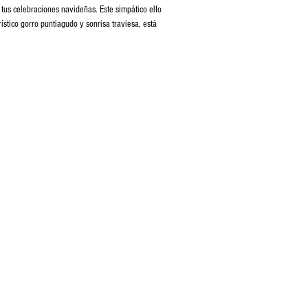
 tus celebraciones navideñas. Este simpático elfo
ístico gorro puntiagudo y sonrisa traviesa, está
n elemento decorativo como un compañero ideal
o en la tradición del “Elf on the Shelf” (Elfo en el
á el protagonista de tus momentos más especiales.
 rojo y verde, orejas puntiagudas y un look
 la esencia de la Navidad.
de tela de alta calidad, suave al tacto y seguro
 para colocar en estanterías, árboles de Navidad o
de juego.
como decoración navideña o regalo especial para
lo para recrear la tradición del Elfo Travieso y
ea una sorpresa para los pequeños.
e Navidad
no solo es un elemento decorativo, sino
ginación y el espíritu navideño en toda la familia.