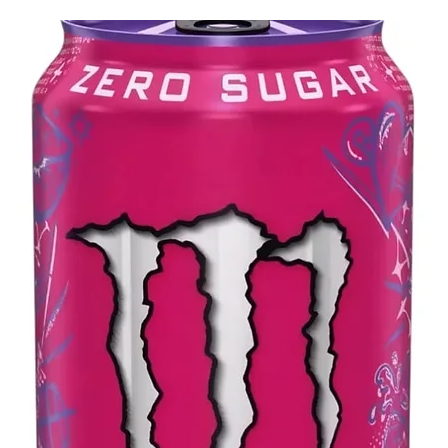
Dale vida a la tradición n
recuerdos inolvidables est