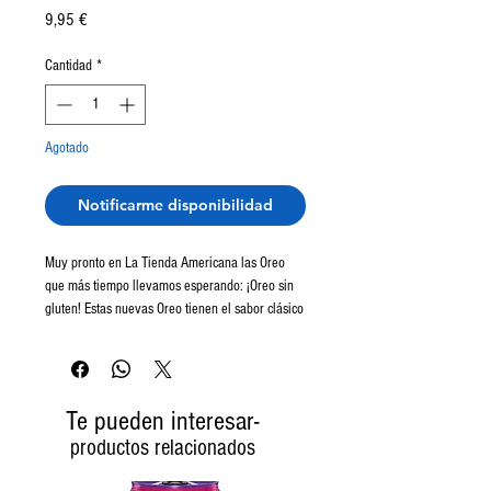
Precio
9,95 €
Cantidad
*
Agotado
Notificarme disponibilidad
Muy pronto en La Tienda Americana las Oreo
que más tiempo llevamos esperando: ¡Oreo sin
gluten! Estas nuevas Oreo tienen el sabor clásico
con galleta de chocolate y relleno de vainilla.
Están elaboradas con cacao auténtico y una
mezcla de harinas sin gluten (arroz, tapioca,
avena integral y maicena). El sabor de siempre
Te pueden interesar-
¡ahora para todos!
productos relacionados
Galletas Oreo en La Tienda Americana.