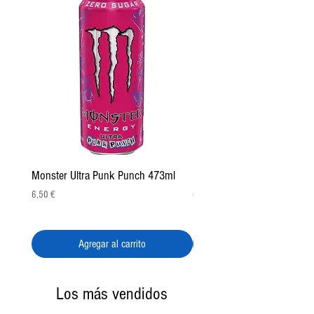
Monster Ultra Punk Punch 473ml
Monster Juice Voodoo Gra
Precio
Precio
6,50 €
6,50 €
Agregar al carrito
Los más vendidos