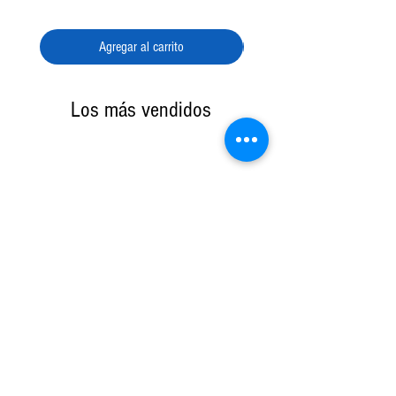
🚀
Energía con el inconfundible sabor de la
crema irlandesa
. ¡No te lo pierdas!
Agregar al carrito
Los más vendidos
Maseca Harina de Maíz
MB Pancake Mix Original
Nixtamalizado 1Kg
American Style