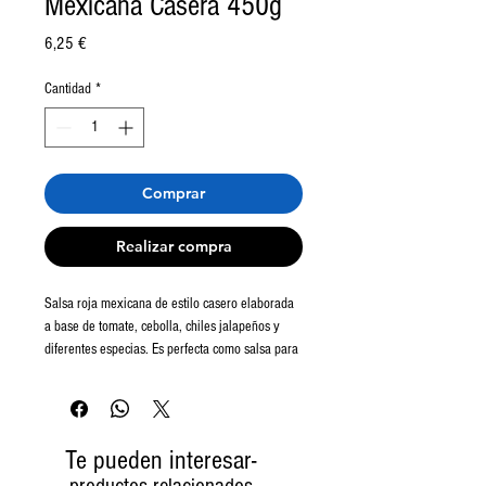
Mexicana Casera 450g
Precio
6,25 €
Cantidad
*
Comprar
Realizar compra
Salsa roja mexicana de estilo casero elaborada
a base de tomate, cebolla, chiles jalapeños y
diferentes especias. Es perfecta como salsa para
todo tipo de tacos. Ligeramente picante.
La Costeña es la empresa líder del mercado
mexicano de conservas alimenticias. En sus casi
Te pueden interesar-
100 años de historia se han caracterizado por