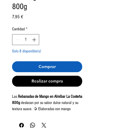
800g
Precio
7,95 €
Cantidad
*
Solo 8 disponible(s)
Comprar
Realizar compra
Las
Rebanadas de Mango en Almíbar La Costeña
800g
destacan por su sabor dulce natural y su
textura suave. 🥭 Elaboradas con mango
seleccionado y conservadas en almíbar ligero,
son ideales para postres, tartas, ensaladas de
fruta o para disfrutar directamente.