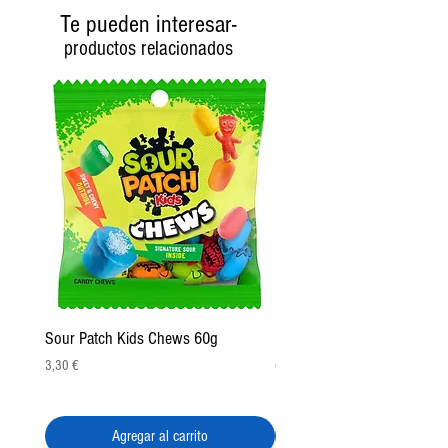
Te pueden interesar-
Un básico de la despensa mexicana que aporta
productos relacionados
color, aroma y un toque exótico a cualquier
preparación dulce.
Sour Patch Kids Chews 60g
Pulparindo Gummy Rings 2
Precio
Precio
3,30 €
6,50 €
Agregar al carrito