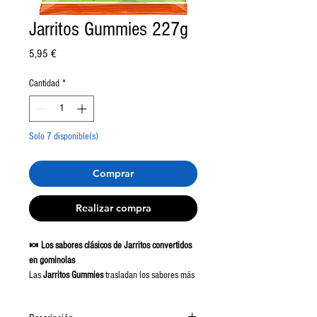
Jarritos Gummies 227g
Precio
5,95 €
Cantidad
*
Solo 7 disponible(s)
Comprar
Realizar compra
🍬 Los sabores clásicos de Jarritos convertidos
en gominolas
Las
Jarritos Gummies
trasladan los sabores más
conocidos de los refrescos mexicanos Jarritos al
formato de gominola.