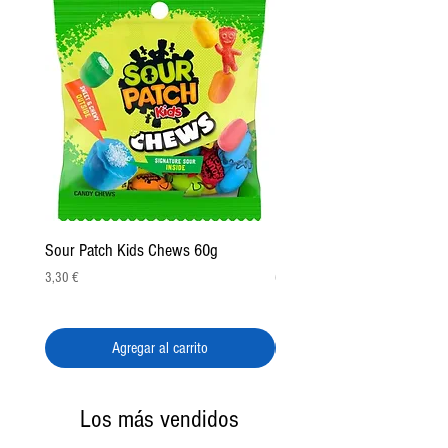
Sour Patch Kids Chews 60g
Pulparindo Gummy Rings 2
Precio
Precio
3,30 €
6,50 €
Agregar al carrito
Los más vendidos