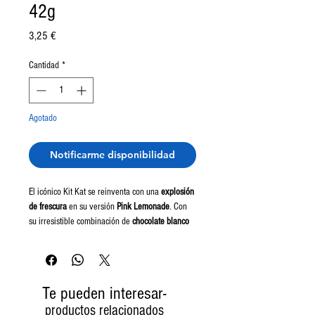
42g
Precio
3,25 €
Cantidad
*
Agotado
Notificarme disponibilidad
El icónico Kit Kat se reinventa con una
explosión
de frescura
en su versión
Pink Lemonade
. Con
su irresistible combinación de
chocolate blanco
sabor limonada rosa
y el clásico wafer crujiente,
este snack es una
delicia refrescante
que no te
puedes perder.
Te pueden interesar-
💗
Características principales:
productos relacionados
✅
Sabor refrescante
– Un balance perfecto entre