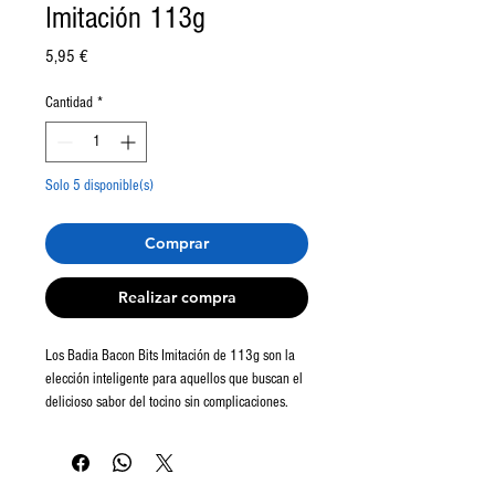
Imitación 113g
Precio
5,95 €
Cantidad
*
Solo 5 disponible(s)
Comprar
Realizar compra
Los Badia Bacon Bits Imitación de 113g son la
elección inteligente para aquellos que buscan el
delicioso sabor del tocino sin complicaciones.
Con este producto, puedes disfrutar de la esencia
ahumada y salada del tocino de una manera fácil
y conveniente.