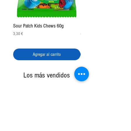
Sour Patch Kids Chews 60g
Pulparindo Gummy Rings 2
Precio
Precio
3,30 €
6,50 €
Agregar al carrito
Los más vendidos