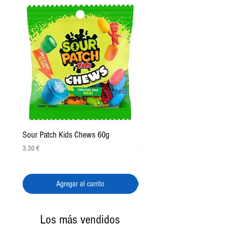
Sour Patch Kids Chews 60g
Pulparindo Gummy Rings 2
Precio
Precio
3,30 €
6,50 €
Agregar al carrito
Los más vendidos