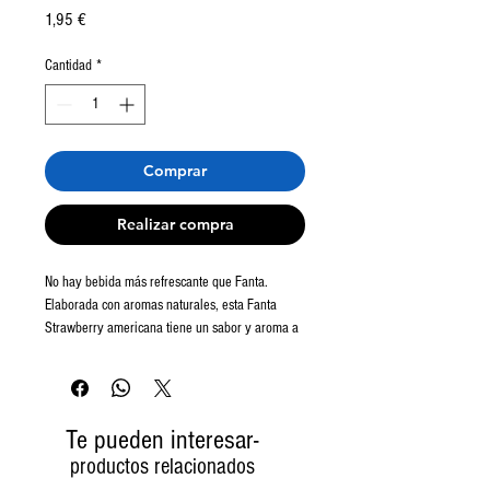
Precio
1,95 €
Cantidad
*
Comprar
Realizar compra
No hay bebida más refrescante que Fanta.
Elaborada con aromas naturales, esta Fanta
Strawberry americana tiene un sabor y aroma a
fresa que te transportará a la primavera.
Además, el tono rojo pasión cristalino de este
refresco te sorpenderá. Sin cafeína.
Te pueden interesar-
productos relacionados