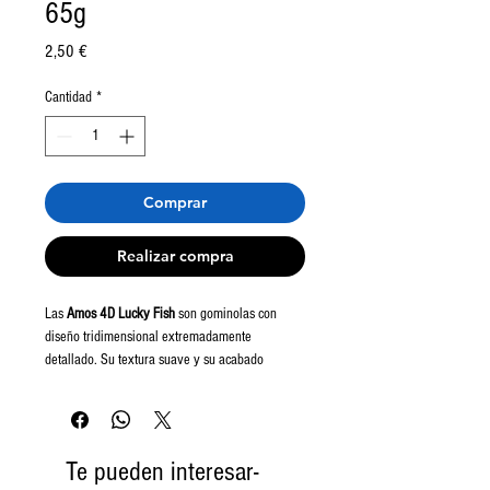
65g
Precio
2,50 €
Cantidad
*
Comprar
Realizar compra
Las
Amos 4D Lucky Fish
son gominolas con
diseño tridimensional extremadamente
detallado. Su textura suave y su acabado
realista las han convertido en un producto viral
entre los fans de dulces importados.
Gominolas 4D detalladas
Te pueden interesar-
Textura suave