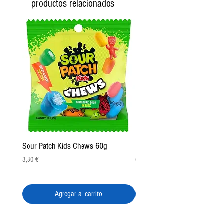
productos relacionados
Producto viral
Importado
Diseño realista
Difícil de encontrar
Sour Patch Kids Chews 60g
Pulparindo Gummy Rings 2
Precio
Precio
3,30 €
6,50 €
Agregar al carrito