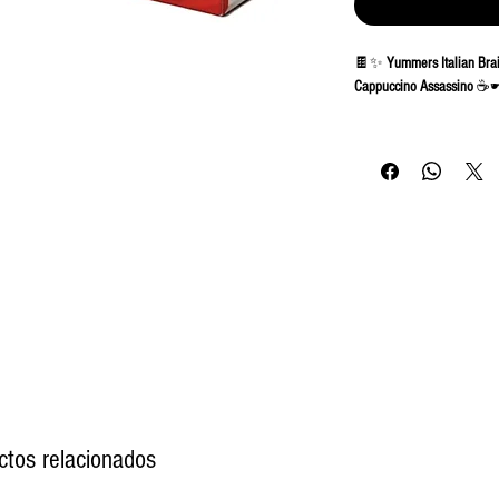
🍫✨
Yummers Italian Bra
Cappuccino Assassino
☕🕶
Disfruta de la intensidad 
italianas
Yummers Brainrot
profundo que combina a la 
de colección exclusiva con
ideal para los amantes de 
Un snack irresistible para
regalar con estilo.
⭐
Beneficios principales:
✅ Galletas italianas con
s
✅
Edición especial colecc
✅ Acompañamiento perfect
✅ Ideal para regalar o añ
ctos relacionados
👉
Yummers Brainrot Coo