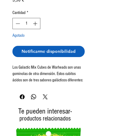
3,50 €
Cantidad
*
Agotado
Notificarme disponibilidad
Los Galactic Mix Cubes de Warheads son unas
gominolas de otra dimensión. Estos cubitos
ácidos son de tres sabores galácticos diferentes:
agujero negro de cereza, cohete de frambuesa o
ponche cósmico. Todos tienen el mismo aspecto,
pero su interior, al igual que la galaxia, es
desconocido.
Te pueden interesar-
productos relacionados