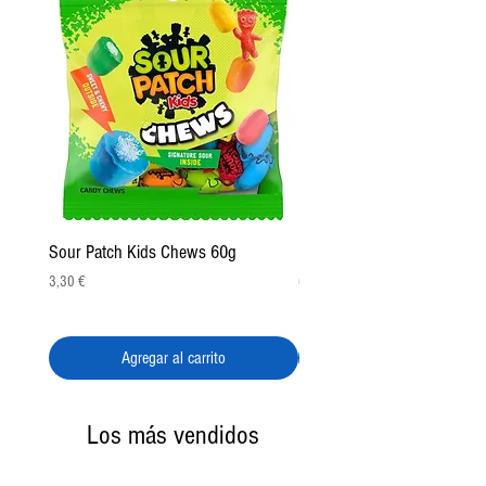
Sour Patch Kids Chews 60g
Pulparindo Gummy Rings 2
Precio
Precio
3,30 €
6,50 €
Agregar al carrito
Los más vendidos