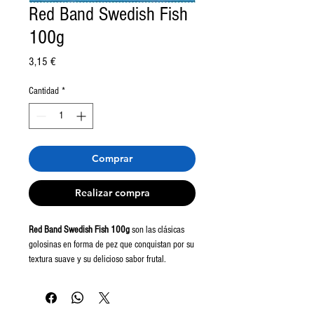
Red Band Swedish Fish
100g
Precio
3,15 €
Cantidad
*
Comprar
Realizar compra
Red Band Swedish Fish 100g
son las clásicas
golosinas en forma de pez que conquistan por su
textura suave y su delicioso sabor frutal.
Originarias de Suecia, estas gominolas se han
convertido en un favorito mundial, ideales para
compartir, disfrutar como snack o añadir un