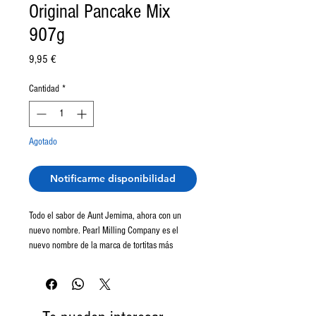
Original Pancake Mix
907g
Precio
9,95 €
Cantidad
*
Agotado
Notificarme disponibilidad
Todo el sabor de Aunt Jemima, ahora con un
nuevo nombre. Pearl Milling Company es el
nuevo nombre de la marca de tortitas más
famosa de América. Con este mix podrás hacer
unos deliciosos pancakes, súper esponjosos de
una forma tremendamente sencilla. Además
también sirve para hacer waffles.