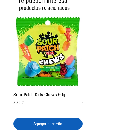
Te pueden interesar-
productos relacionados
Sour Patch Kids Chews 60g
Pulparindo Gummy Rings 2
Precio
Precio
3,30 €
6,50 €
Agregar al carrito