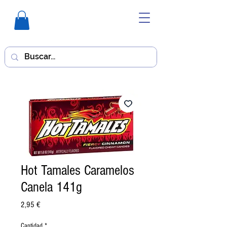
Hot Tamales Caramelos
Canela 141g
Precio
2,95 €
Cantidad
*