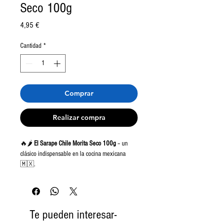
Seco 100g
Precio
4,95 €
Cantidad
*
Comprar
Realizar compra
🔥🌶️
El Sarape Chile Morita Seco 100g
– un
clásico indispensable en la cocina mexicana
🇲🇽.
Este chile, pequeño pero poderoso, se
caracteriza por su
picor medio-alto
y un
inconfundible sabor ahumado
, ideal para realzar
Te pueden interesar-
tus
salsas, tacos, adobos y guisos tradicionales