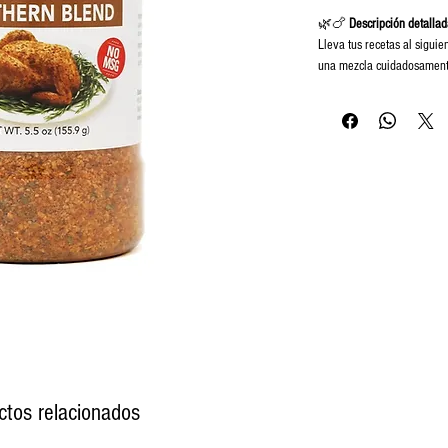
🌿🍗
Descripción detallad
Lleva tus recetas al siguie
una mezcla cuidadosamente
especialmente para
resalt
Características principales:
🌿 Mezcla clásica con 
🍗 Ideal para asados, 
🧂 Realza el sabor sin
🥘 Perfecto para sazon
📦 Presentación de 15
Ya sea para una cena famil
secreto mejor guardado en
ctos relacionados