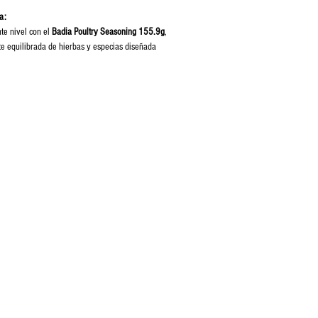
a:
nte nivel con el
Badia Poultry Seasoning 155.9g
,
 equilibrada de hierbas y especias diseñada
ar el sabor del pollo, pavo y otras carnes blancas
.
salvia, tomillo, romero, pimienta y más.
estofados, sopas, caldos y marinados.
 opacarlo, dándole un toque casero y aromático.
ar antes de hornear, asar o cocer.
5.9g en envase práctico y resellable.
iar o una receta especial, este sazonador será tu
 la cocina
.